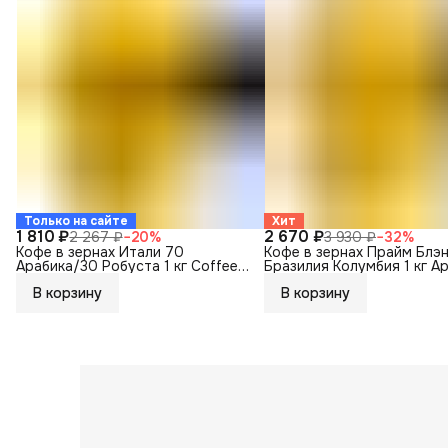
Только на сайте
Хит
1 810 ₽
2 670 ₽
2 267 ₽
−
20
%
3 930 ₽
−
32
%
Кофе в зернах Итали 70
Кофе в зернах Прайм Блэ
Арабика/30 Робуста 1 кг Coffee
Бразилия Колумбия 1 кг А
Way
Coffee Way
В корзину
В корзину