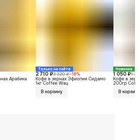
Только на сайте
Новинка
2 710 ₽
1 050 ₽
3 320 ₽
−
18
%
1 2
рнах Арабика
Кофе в зернах Эфиопия Сидамо
Кофе в зерн
1кг Coffee Way
200гр Coff
В корзину
В корзину