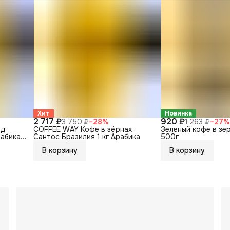
Хит
Новинка
2 717 ₽
920 ₽
3 750 ₽
−
28
%
1 263 ₽
−
27
%
нд
COFFEE WAY Кофе в зёрнах
Зеленый кофе в зе
рабика
Сантос Бразилия 1 кг Арабика
500г
В корзину
В корзину