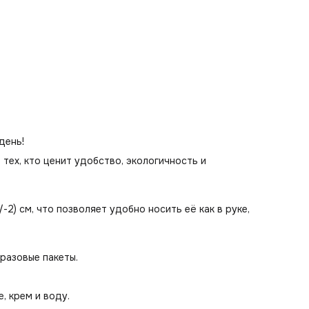
Для прогулки — стильный аксессуар, который дополнит 
образ.
Для спорта — удобно носить форму и бутылку с водой.
В подарок — отличный вариант для близких, друзей и колл
Для рисования — можно использовать как основу для
творчества и кастомизации.
В магазин — всегда под рукой, чтобы не платить за пакет
каждый раз.
день!
 тех, кто ценит удобство, экологичность и
/-2) см, что позволяет удобно носить её как в руке,
разовые пакеты.
, крем и воду.