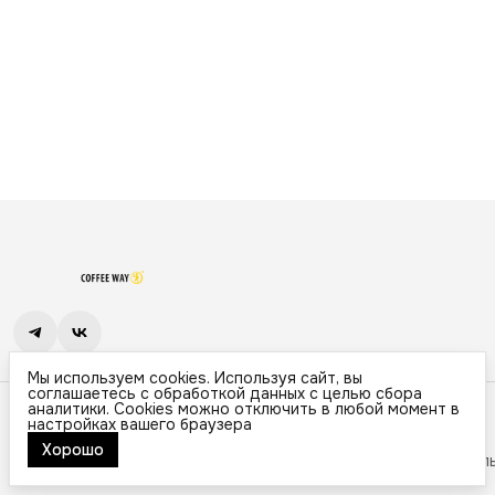
Мы используем cookies. Используя сайт, вы
соглашаетесь с обработкой данных с целью сбора
Контакты
аналитики. Cookies можно отключить в любой момент в
настройках вашего браузера
Адрес
г. Липецк, ул. Славянова Н.Г, д. 1
Хорошо
© Muted.
Доставка
Способы возврата
Политика конфиденциал
Телефон
8 (474) 255-10-06
Режим работы