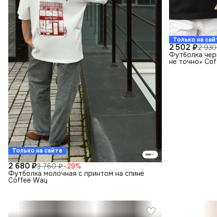
Только на сай
2 502 ₽
2 930
Футболка черн
не точно» Co
Только на сайте
2 680 ₽
3 760 ₽
−
29
%
Футболка молочная с принтом на спине
Coffee Way