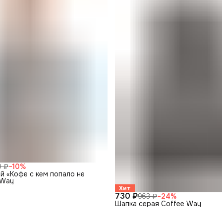
0 ₽
−
10
%
й «Кофе с кем попало не
 Way
Хит
730 ₽
963 ₽
−
24
%
Шапка серая Coffee Way