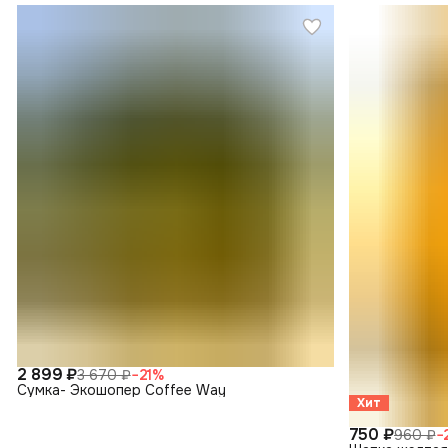
2 899 ₽
3 670 ₽
−
21
%
Сумка- Экошопер Coffee Way
Хит
750 ₽
960 ₽
−