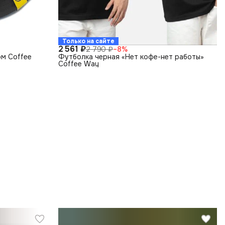
Только на сайте
2 561 ₽
2 790 ₽
−
8
%
м Coffee
Футболка черная «Нет кофе-нет работы»
Coffee Way