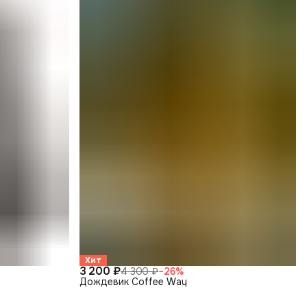
Хит
3 200 ₽
4 300 ₽
−
26
%
Дождевик Coffee Way