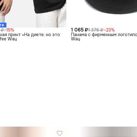
те
1 065 ₽
 ₽
−
15
%
1 376 ₽
−
23
%
ая принт «На диете, но это
Панама с фирменным логотипо
ffee Way
Way