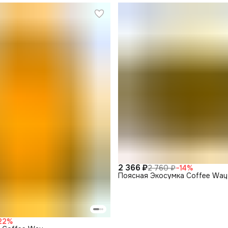
2 366 ₽
2 760 ₽
−
14
%
Поясная Экосумка Coffee Way
22
%