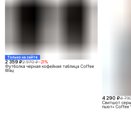
Только на сайте
2 359 ₽
2 970 ₽
−
21
%
Футболка черная кофейная таблица Coffee
Way
4 290 ₽
4 79
Свитшот серы
пьют» Coffee