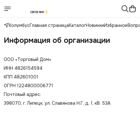
Колумбус
Главная страница
Каталог
Новинки
Избранное
Вопр
Информация об организации
ООО «Торговый Дом»
ИНН 4826154594
КПП 482601001
ОГРН 1224800006771
Почтовый адрес:
398070, г. Липецк, ул. Славянова Н.Г, д. 1, кВ. 53А