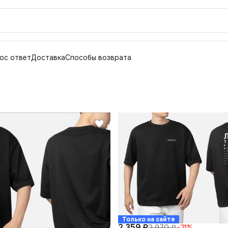
ос ответ
Доставка
Способы возврата
Только на сайте
2 359 ₽
2 970 ₽
−
21
%