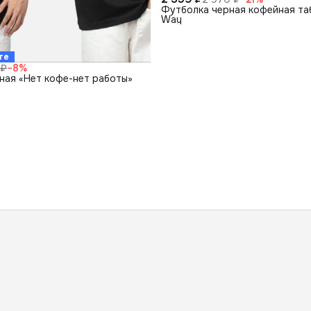
Футболка черная кофейная та
Way
те
 ₽
−
8
%
ная «Нет кофе-нет работы»