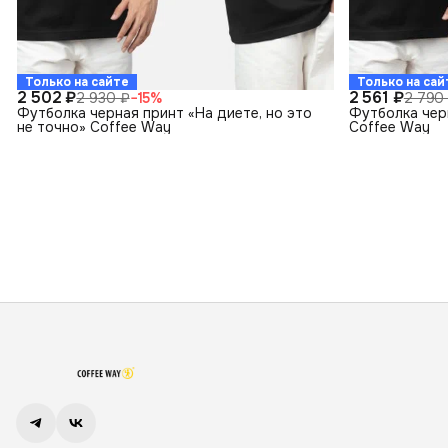
Только на сайте
Только на сай
2 502 ₽
2 561 ₽
2 930 ₽
−
15
%
2 790
Футболка черная принт «На диете, но это
Футболка чер
не точно» Coffee Way
Coffee Way