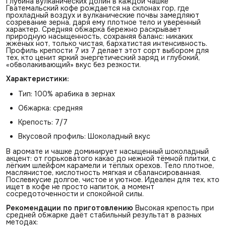
Глубина вулканических долин в каждой чашке
Гватемальский кофе рождается на склонах гор, где
прохладный воздух и вулканические почвы замедляют
созревание зерна, даря ему плотное тело и уверенный
характер. Средняя обжарка бережно раскрывает
природную насыщенность, сохраняя баланс: никаких
жжёных нот, только чистая, бархатистая интенсивность.
Профиль крепости 7 из 7 делает этот сорт выбором для
тех, кто ценит яркий энергетический заряд и глубокий,
«обволакивающий» вкус без резкости.
Характеристики:
Тип: 100% арабика в зернах
Обжарка: средняя
Крепость: 7/7
Вкусовой профиль: Шоколадный вкус
В аромате и чашке доминирует насыщенный шоколадный
акцент: от горьковатого какао до нежной тёмной плитки, с
лёгким шлейфом карамели и тёплых орехов. Тело плотное,
маслянистое, кислотность мягкая и сбалансированная.
Послевкусие долгое, чистое и уютное. Идеален для тех, кто
ищет в кофе не просто напиток, а момент
сосредоточенности и спокойной силы.
Рекомендации по приготовлению
Высокая крепость при
средней обжарке даёт стабильный результат в разных
методах: