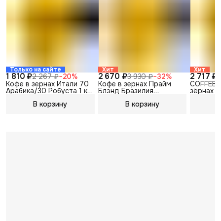
Только на сайте
Хит
Хит
1 810 ₽
2 670 ₽
2 717 ₽
2 267 ₽
−
20
%
3 930 ₽
−
32
%
3
Кофе в зернах Итали 70
Кофе в зернах Прайм
COFFEE 
Арабика/30 Робуста 1 кг
Блэнд Бразилия
зёрнах С
Coffee Way
Колумбия 1 кг Арабика
1 кг Араб
В корзину
В корзину
В
Coffee Way