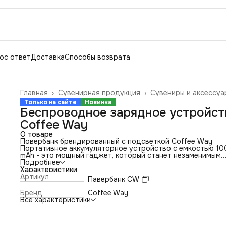
ос ответ
Доставка
Способы возврата
Главная
›
Сувенирная продукция
›
Сувениры и аксессуа
Только на сайте
Новинка
Беспроводное зарядное устройст
Coffee Way
О товаре
Повербанк брендированный с подсветкой Coffee Way
Портативное аккумуляторное устройство с емкостью 1
mAh - это мощный гаджет, который станет незаменимым
аксессуаром для зарядки телефонов, планшетов и други
Подробнее
электронных устройств. Внешний аккумулятор это
Характеристики
универсальное решением для пользователей
Артикул
Павербанк CW
Android, iPhone, ноутбуков и других устройств.
Компактный и удобный, этот повербанк легко помещается
Бренд
Coffee Way
сумку или карман, позволяя всегда иметь под рукой исто
Все характеристики
энергии.
Магия встряхивания — тряхните power bank, и логотип
загорится стильной подсветкой!