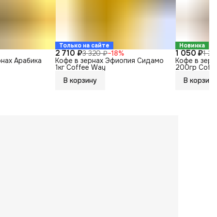
Только на сайте
Новинка
2 710 ₽
1 050 ₽
3 320 ₽
−
18
%
1 2
рнах Арабика
Кофе в зернах Эфиопия Сидамо
Кофе в зерн
1кг Coffee Way
200гр Coff
В корзину
В корзину