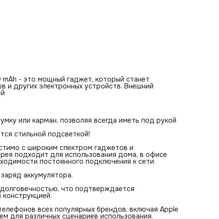
Благодаря наличию USB и Туре-С портов, устройство
совместимо с широким спектром гаджетов и обеспечива
стабильную подачу энергии. Портативная батарея подхо
для использования дома, в офисе или в путешествиях,
обеспечивая надежное питание без необходимости
постоянного подключения к сети.
Функция быстрой зарядки позволяет эффективно пополн
заряд аккумулятора.
Этот аккумуляторный аксессуар отличается надежность
долговечностью, что подтверждается качественными
аккумуляторными элементами и продуманной конструкци
Повербанк с мощностью 10 000 mAh подходит для заряд
mAh - это мощный гаджет, который станет
телефонов всех популярных брендов, включая Apple и And
в и других электронных устройств. Внешний
устройства, что делает его универсальным решением дл
ей
различных сценариев использования.
умку или карман, позволяя всегда иметь под рукой
ится стильной подсветкой!
стимо с широким спектром гаджетов и
арея подходит для использования дома, в офисе
бходимости постоянного подключения к сети.
заряд аккумулятора.
 долговечностью, что подтверждается
 конструкцией.
елефонов всех популярных брендов, включая Apple
ием для различных сценариев использования.