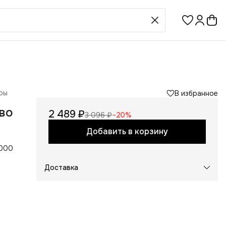
ры
В избранное
во
2 489 ₽
3 096 ₽
−
20
%
Добавить в корзину
0000
х
Доставка
 в
чник