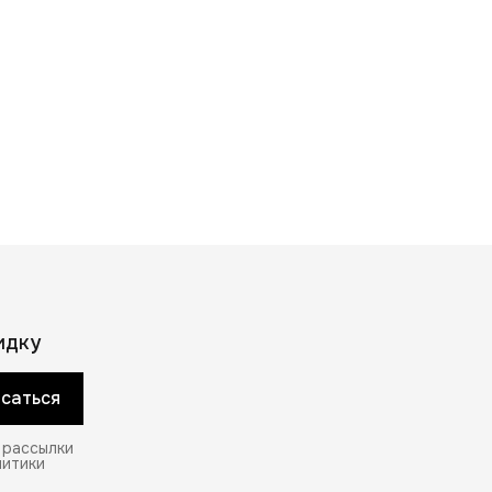
идку
саться
 рассылки
литики