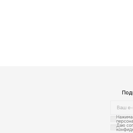
Под
Нажимая
персона
Даю сог
конфид