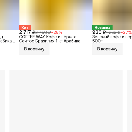
Хит
Новинка
2 717 ₽
920 ₽
3 750 ₽
−
28
%
1 263 ₽
−
27
%
нд
COFFEE WAY Кофе в зёрнах
Зеленый кофе в зе
рабика
Сантос Бразилия 1 кг Арабика
500г
В корзину
В корзину