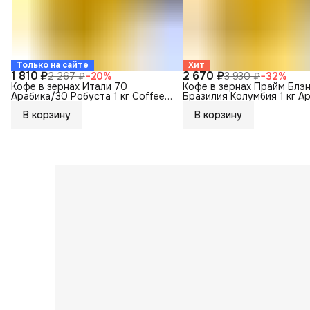
Только на сайте
Хит
1 810 ₽
2 670 ₽
2 267 ₽
−
20
%
3 930 ₽
−
32
%
Кофе в зернах Итали 70
Кофе в зернах Прайм Блэ
Арабика/30 Робуста 1 кг Coffee
Бразилия Колумбия 1 кг А
Way
Coffee Way
В корзину
В корзину