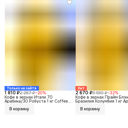
Только на сайте
Хит
1 810 ₽
2 670 ₽
2 267 ₽
−
20
%
3 930 ₽
−
32
%
Кофе в зернах Итали 70
Кофе в зернах Прайм Блэ
Арабика/30 Робуста 1 кг Coffee
Бразилия Колумбия 1 кг А
Way
Coffee Way
В корзину
В корзину