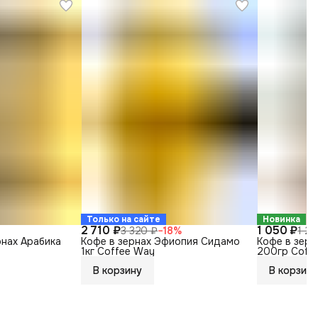
Только на сайте
Новинка
2 710 ₽
1 050 ₽
3 320 ₽
−
18
%
1 2
рнах Арабика
Кофе в зернах Эфиопия Сидамо
Кофе в зерн
1кг Coffee Way
200гр Coff
В корзину
В корзину