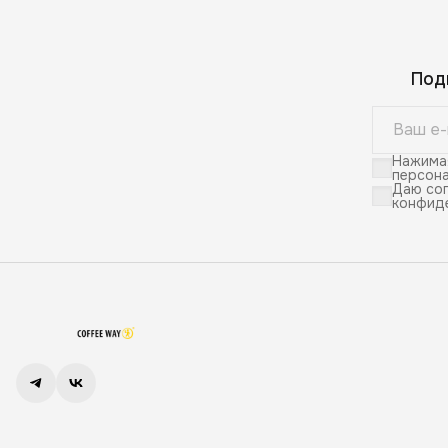
Под
Нажимая
персона
Даю сог
конфид