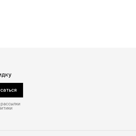
идку
саться
 рассылки
литики