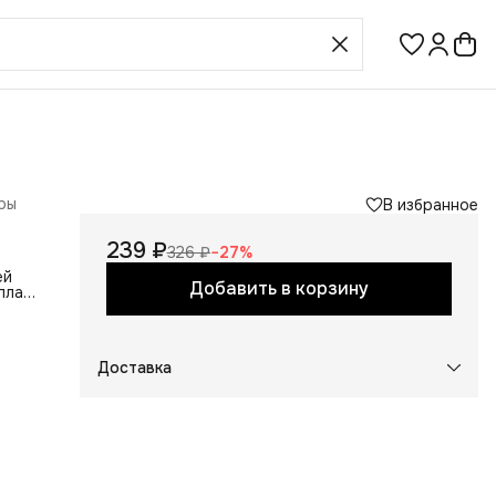
ры
В избранное
239 ₽
326 ₽
−
27
%
ей
Добавить в корзину
лла,
жбы.
йдет
сным
Доставка