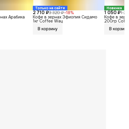
Только на сайте
Новинка
2 710 ₽
1 050 ₽
3 320 ₽
−
18
%
1 2
рнах Арабика
Кофе в зернах Эфиопия Сидамо
Кофе в зерн
1кг Coffee Way
200гр Coff
В корзину
В корзину