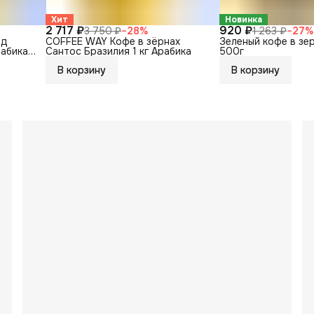
Хит
Новинка
2 717 ₽
920 ₽
3 750 ₽
−
28
%
1 263 ₽
−
27
%
нд
COFFEE WAY Кофе в зёрнах
Зеленый кофе в зе
рабика
Сантос Бразилия 1 кг Арабика
500г
В корзину
В корзину