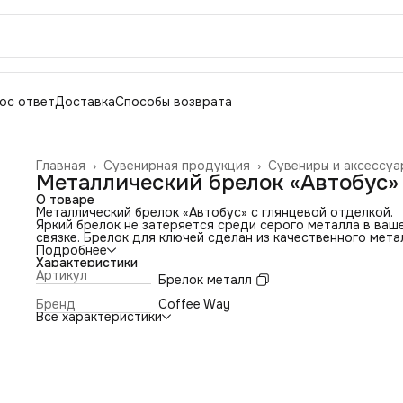
ос ответ
Доставка
Способы возврата
Главная
›
Сувенирная продукция
›
Сувениры и аксессуа
Металлический брелок «Автобус»
О товаре
Металлический брелок «Автобус» с глянцевой отделкой.
Яркий брелок не затеряется среди серого металла в ваш
связке. Брелок для ключей сделан из качественного мета
что делает его прочным и надежным.
Подробнее
Он обеспечивает защиту ваших ключей и долгий срок слу
Характеристики
Замечательный и оригинальный аксессуар, который подо
Артикул
Брелок металл
для ключей автомобиля, сумки, рюкзака, и станет прекра
подарком для тех, кого хотите порадовать и удивить.
Бренд
Coffee Way
Все характеристики