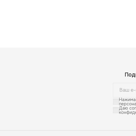
Под
Нажимая
персона
Даю сог
конфид